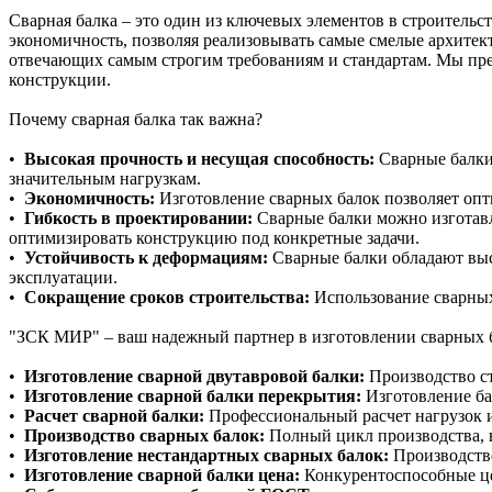
Сварная балка – это один из ключевых элементов в строитель
экономичность, позволяя реализовывать самые смелые архите
отвечающих самым строгим требованиям и стандартам. Мы пред
конструкции.
Почему сварная балка так важна?
•
Высокая прочность и несущая способность:
Сварные балки 
значительным нагрузкам.
•
Экономичность:
Изготовление сварных балок позволяет опт
•
Гибкость в проектировании:
Сварные балки можно изготавл
оптимизировать конструкцию под конкретные задачи.
•
Устойчивость к деформациям:
Сварные балки обладают выс
эксплуатации.
•
Сокращение сроков строительства:
Использование сварных 
"ЗСК МИР" – ваш надежный партнер в изготовлении сварных б
•
Изготовление сварной двутавровой балки:
Производство ст
•
Изготовление сварной балки перекрытия:
Изготовление ба
•
Расчет сварной балки:
Профессиональный расчет нагрузок и
•
Производство сварных балок:
Полный цикл производства, в
•
Изготовление нестандартных сварных балок:
Производство
•
Изготовление сварной балки цена:
Конкурентоспособные це