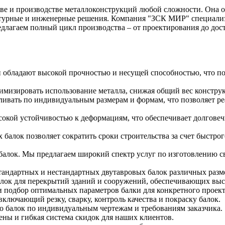
стве и производстве металлоконструкций любой сложности. Она 
ктурные и инженерные решения. Компания "ЗСК МИР" специализи
лагаем полный цикл производства – от проектирования до доста
обладают высокой прочностью и несущей способностью, что по
имизировать использование металла, снижая общий вес конструк
ивать по индивидуальным размерам и формам, что позволяет р
окой устойчивостью к деформациям, что обеспечивает долговеч
балок позволяет сократить сроки строительства за счет быстрог
алок. Мы предлагаем широкий спектр услуг по изготовлению св
андартных и нестандартных двутавровых балок различных разме
лок для перекрытий зданий и сооружений, обеспечивающих выс
 подбор оптимальных параметров балки для конкретного проект
ключающий резку, сварку, контроль качества и покраску балок.
 балок по индивидуальным чертежам и требованиям заказчика.
ны и гибкая система скидок для наших клиентов.